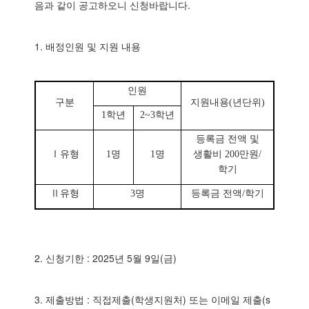
음과 같이 공고하오니 신청바랍니다.
1. 배정인원 및 지원 내용
인원
구분
지원내용
(
년단위
)
1
학년
2~3
학년
등록금 전액 및
Ⅰ
유형
1
명
1
명
생활비
200
만원
/
학기
Ⅱ
유형
3
명
등록금 전액
/
학기
2. 신청기한 : 2025년 5월 9일(금)
3. 제출방법 : 직접제출(학생지원처) 또는 이메일 제출(s