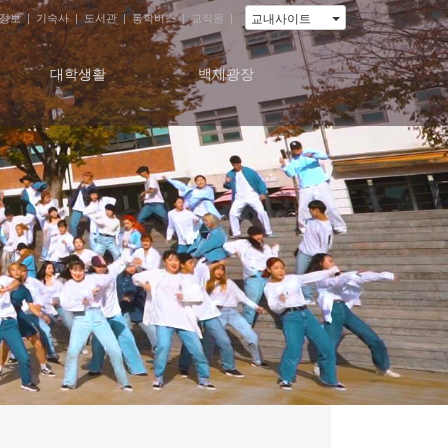
교내사이트
정보
|
기숙사
|
도서관
|
통학버스
|
교직원
|
대학생활
백제광장