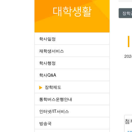
장학
학사일정
재학생서비스
20
학사행정
학사Q&A
장학제도
통학버스운행안내
인터넷/IT서비스
첨
방송국