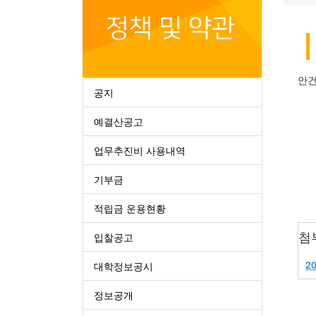
안건
공지
예결산공고
업무추진비 사용내역
기부금
적립금 운용현황
첨
입찰공고
2
대학정보공시
정보공개