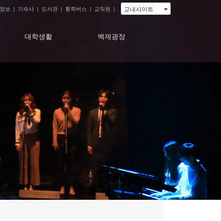
교내사이트
정보
|
기숙사
|
도서관
|
통학버스
|
교직원
|
대학생활
백제광장