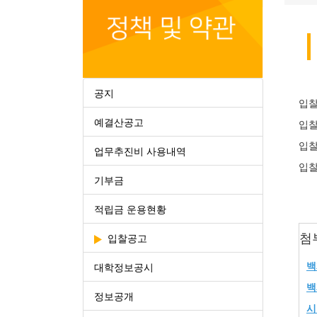
공지
입찰
예결산공고
입찰
입찰
업무추진비 사용내역
입찰
기부금
적립금 운용현황
첨
입찰공고
백
대학정보공시
백
정보공개
시