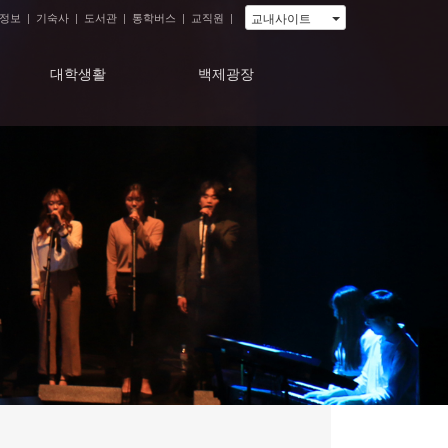
교내사이트
정보
|
기숙사
|
도서관
|
통학버스
|
교직원
|
대학생활
백제광장