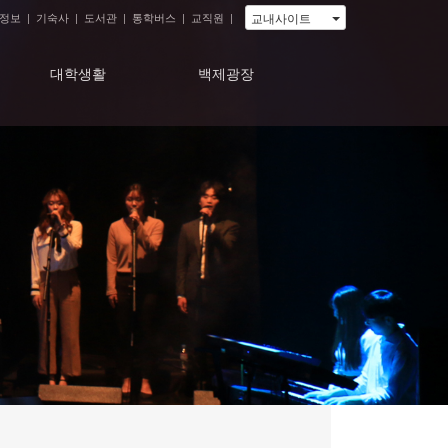
교내사이트
정보
|
기숙사
|
도서관
|
통학버스
|
교직원
|
대학생활
백제광장