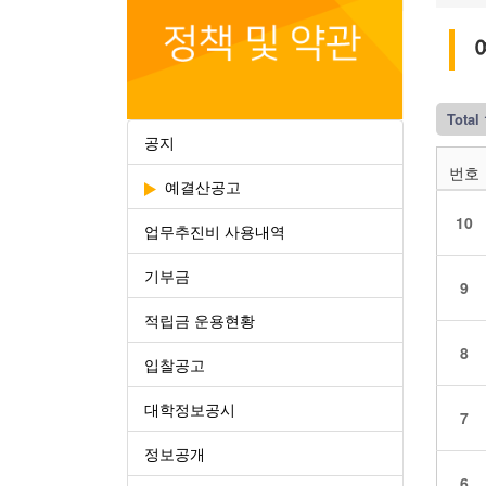
Total
공지
번호
예결산공고
10
업무추진비 사용내역
기부금
9
적립금 운용현황
8
입찰공고
대학정보공시
7
정보공개
6